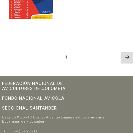
Paginación
Ne
Page
1
pa
de
entradas
FEDERACIÓN NACIONAL DE
AVICULTORES DE COLOMBIA
FONDO NACIONAL AVÍCOLA
SECCIONAL SANTANDER
Calle 36 # 26 -48 local 234 Centro Empresarial Suramericana
Bucaramanga - Colombia
TEL (57+6) 645 2216