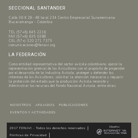
SECCIONAL SANTANDER
Calle 36 # 26 -48 local 234 Centro Empresarial Suramericana
Bucaramanga - Colombia
TEL (57+6) 645 2216
FAX (57+6) 635 0368
CEL (57+) 320 271 7375
comunicaciones@fenavi.org
LA FEDERACIÓN
Como entidad representativa del sector avícola colombiano, ejerce la
representación gremial de los Avicultores con el propósito de propender
por el desarrollo de la Industria Avícola, proteger y defender los
intereses de los Avicultores, solicitar la atención necesaria y requerir
la protección del estado que la producción Avícola necesite y
Administrar los recursos del Fondo Nacional Avícola, entre otras.
NOSOTROS
AFILIADOS
PUBLICACIONES
EVENTOS Y ACTIVIDADES
2017 FENAVI - Todos los derechos reservados
Politicas de Privacidad