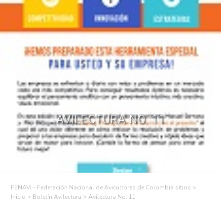
Skip
to
Contáctenos
PQR
Afiliarme
Iniciar Sesión
content
AVILECTURA NO. 11
FENAVI - Federación Nacional de Avicultores de Colombia sitios
>
>
Boletín Avilectura
>
Avilectura No. 11