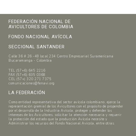
FEDERACIÓN NACIONAL DE
AVICULTORES DE COLOMBIA
FONDO NACIONAL AVÍCOLA
SECCIONAL SANTANDER
Calle 36 # 26 -48 local 234 Centro Empresarial Suramericana
Bucaramanga - Colombia
TEL (57+6) 645 2216
FAX (57+6) 635 0368
CEL (57+) 320 271 7375
comunicaciones@fenavi.org
LA FEDERACIÓN
Como entidad representativa del sector avícola colombiano, ejerce la
representación gremial de los Avicultores con el propósito de propender
por el desarrollo de la Industria Avícola, proteger y defender los
intereses de los Avicultores, solicitar la atención necesaria y requerir
la protección del estado que la producción Avícola necesite y
Administrar los recursos del Fondo Nacional Avícola, entre otras.