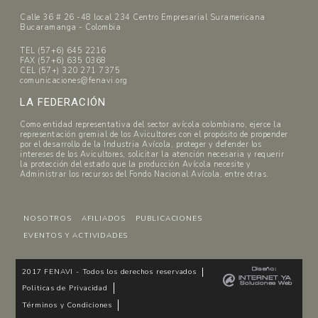
Calle 36 # 26 -48 local 234 Centro Empresarial Suramericana
Bucaramanga - Colombia
TEL (57+6) 645 2216
FAX (57+6) 635 0368
CEL (57+) 320 271 7375
comunicaciones@fenavi.org
LA FEDERACIÓN
Como entidad representativa del sector avícola colombiano, ejerce la
representación gremial de los Avicultores con el propósito de propender
por el desarrollo de la Industria Avícola, proteger y defender los
intereses de los Avicultores, solicitar la atención necesaria y requerir
la protección del estado que la producción Avícola necesite y
Administrar los recursos del Fondo Nacional Avícola, entre otras.
NOSOTROS
AFILIADOS
PUBLICACIONES
EVENTOS Y ACTIVIDADES
2017 FENAVI - Todos los derechos reservados
Politicas de Privacidad
Términos y Condiciones