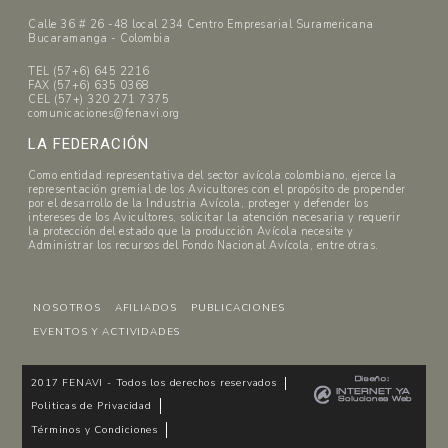
Calle 36 # 26 -48 local 234 Centro Empresarial Suramericana
Bucaramanga - Colombia
TEL (57+6) 645 2216
FAX (57+6) 635 0368
CEL (57+) 320 271 7375
comunicaciones@fenavi.org
LA FEDERACIÓN
Como entidad representativa del sector avícola colombiano, ejerce la
representación gremial de los Avicultores con el propósito de propender
por el desarrollo de la Industria Avícola, proteger y defender los
intereses de los Avicultores, solicitar la atención necesaria y requerir
la protección del estado que la producción Avícola necesite y
Administrar los recursos del Fondo Nacional Avícola, entre otras.
NOSOTROS
AFILIADOS
PUBLICACIONES
EVENTOS Y ACTIVIDADES
2017 FENAVI - Todos los derechos reservados
Politicas de Privacidad
Términos y Condiciones