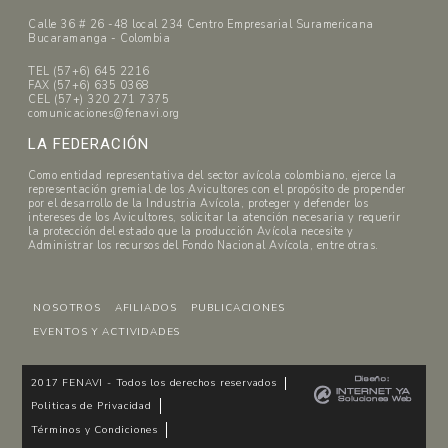
Calle 36 # 26 -48 local 234 Centro Empresarial Suramericana
Bucaramanga - Colombia
TEL (57+6) 645 2216
FAX (57+6) 635 0368
CEL (57+) 320 271 7375
comunicaciones@fenavi.org
LA FEDERACIÓN
Como entidad representativa del sector avícola colombiano, ejerce la
representación gremial de los Avicultores con el propósito de propender
por el desarrollo de la Industria Avícola, proteger y defender los
intereses de los Avicultores, solicitar la atención necesaria y requerir
la protección del estado que la producción Avícola necesite y
Administrar los recursos del Fondo Nacional Avícola, entre otras.
NOSOTROS
AFILIADOS
PUBLICACIONES
EVENTOS Y ACTIVIDADES
2017 FENAVI - Todos los derechos reservados
Politicas de Privacidad
Términos y Condiciones