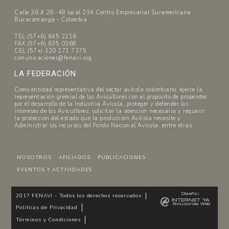
Calle 36 # 26 -48 local 234 Centro Empresarial Suramericana
Bucaramanga - Colombia
TEL (57+6) 645 2216
FAX (57+6) 635 0368
CEL (57+) 320 271 7375
comunicaciones@fenavi.org
LA FEDERACIÓN
Como entidad representativa del sector avícola colombiano, ejerce la
representación gremial de los Avicultores con el propósito de propender
por el desarrollo de la Industria Avícola, proteger y defender los
intereses de los Avicultores, solicitar la atención necesaria y requerir
la protección del estado que la producción Avícola necesite y
Administrar los recursos del Fondo Nacional Avícola, entre otras.
NOSOTROS
AFILIADOS
PUBLICACIONES
EVENTOS Y ACTIVIDADES
2017 FENAVI - Todos los derechos reservados
Politicas de Privacidad
Términos y Condiciones